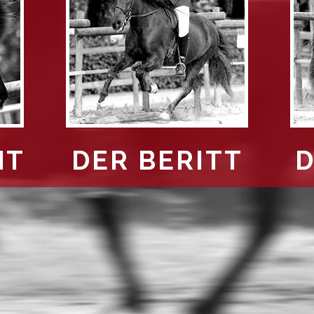
HT
DER BERITT
D